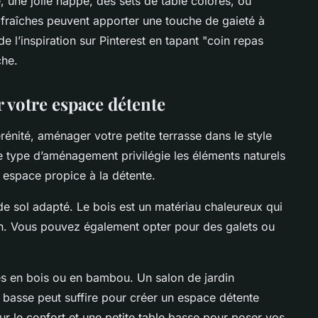
 une jolie nappe, des sets de table colorés, ou
 fraîches peuvent apporter une touche de gaieté à
e l’inspiration sur Pinterest en tapant "coin repas
che.
 votre espace détente
sérénité, aménager votre petite terrasse dans le style
Ce type d’aménagement privilégie les éléments naturels
n espace propice à la détente.
 sol adapté. Le bois est un matériau chaleureux qui
en. Vous pouvez également opter pour des galets ou
es en bois ou en bambou. Un salon de jardin
 basse peut suffire pour créer un espace détente
r le confort et une petite table basse pour poser vos