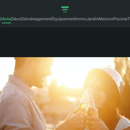
l
Actu
Déco
Déménagement
Équipement
Immo
Jardin
Maison
Piscine
T