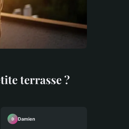
ite terrasse ?
Damien
D