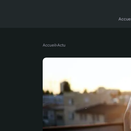
Accuei
Accueil
›
Actu