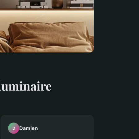
 luminaire
Damien
D