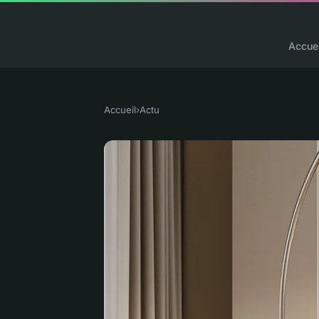
Accuei
Accueil
›
Actu