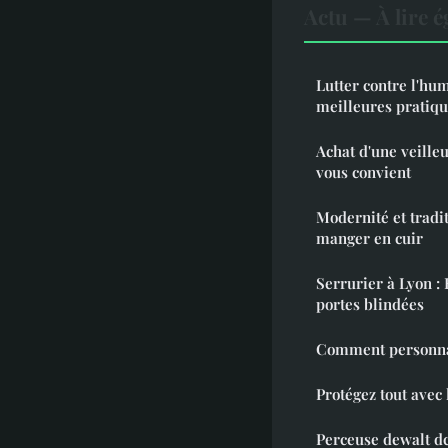
Actu — À lire 
Lutter contre l'hum
meilleures pratiq
Achat d'une veilleu
vous convient
Modernité et tradit
manger en cuir
Serrurier à Lyon : 
portes blindées
Comment personnal
Protégez tout avec
Perceuse dewalt dcd778 : un apparei