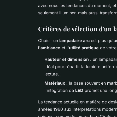
avec nous les tendances du moment, et
seulement illuminer, mais aussi transform
Critères de sélection d'un 
Choisir un
lampadaire arc
est plus qu'u
l'ambiance
et l'
utilité pratique
de votre
Hauteur et dimension
: un lampadair
idéal pour répartir la lumière unifo
lecture.
Matériaux
: la base souvent en
marb
l'intégration de
LED
promet une longé
La tendance actuelle en matière de des
années 1960 aux interprétations modern
uniques, comme le lampadaire Circle, qui