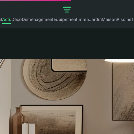
l
Actu
Déco
Déménagement
Équipement
Immo
Jardin
Maison
Piscine
T