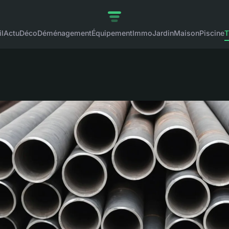
l
Actu
Déco
Déménagement
Équipement
Immo
Jardin
Maison
Piscine
T