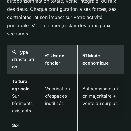
autoconsommation totale, vente intégrale, ou mix
des deux. Chaque configuration a ses forces, ses
contraintes, et son impact sur votre activité
principale. Voici un aperçu clair des principaux
scénarios.
🔍 Type
🌱 Usage
💶 Mode
d'installati
foncier
économique
on
Toiture
agricole
Valorisation
Autoconsommati
Sur
d'espaces
on majoritaire +
bâtiments
inutilisés
vente du surplus
existants
Sol