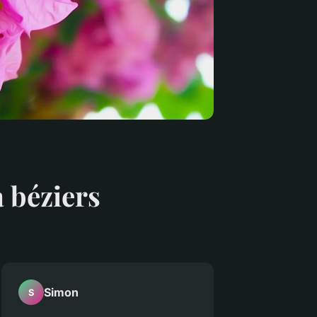
à béziers
Simon
S