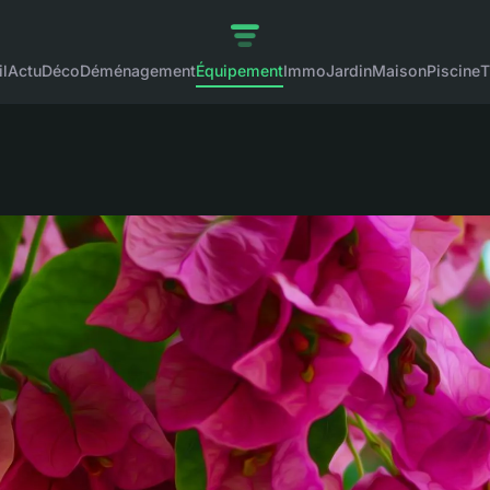
l
Actu
Déco
Déménagement
Équipement
Immo
Jardin
Maison
Piscine
T