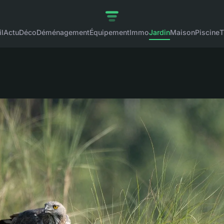
l
Actu
Déco
Déménagement
Équipement
Immo
Jardin
Maison
Piscine
T