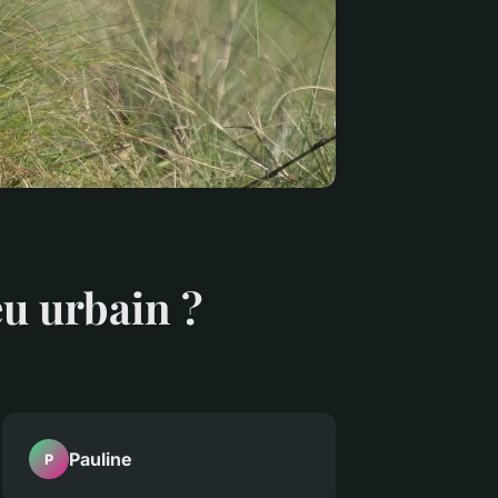
eu urbain ?
Pauline
P