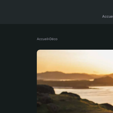
Accuei
Accueil
›
Déco