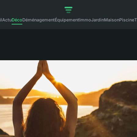
l
Actu
Déco
Déménagement
Équipement
Immo
Jardin
Maison
Piscine
T