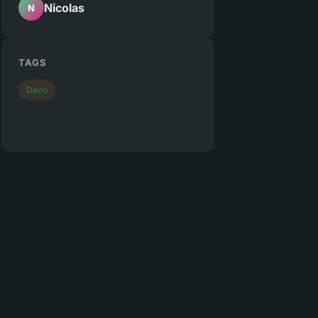
Nicolas
N
TAGS
Déco