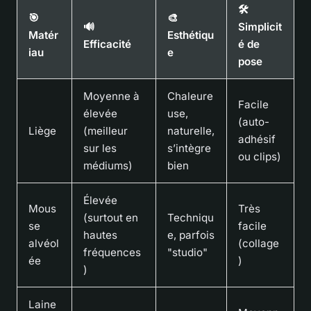
🛠️
🎯
🎨
🔊
Simplicit
Matér
Esthétiqu
Efficacité
é de
iau
e
pose
Moyenne à
Chaleure
Facile
élevée
use,
(auto-
Liège
(meilleur
naturelle,
adhésif
sur les
s’intègre
ou clips)
médiums)
bien
Élevée
Mous
Très
(surtout en
Techniqu
se
facile
hautes
e, parfois
alvéol
(collage
fréquences
"studio"
ée
)
)
Laine