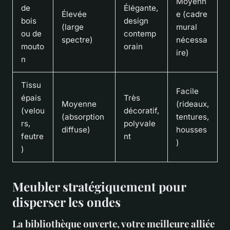
Moyenn
de
Élégante,
Élevée
e (cadre
bois
design
(large
mural
ou de
contemp
spectre)
nécessa
mouto
orain
ire)
n
Tissu
Facile
épais
Très
Moyenne
(rideaux,
(velou
décoratif,
(absorption
tentures,
rs,
polyvale
diffuse)
housses
feutre
nt
)
)
Meubler stratégiquement pour
disperser les ondes
La bibliothèque ouverte, votre meilleure alliée